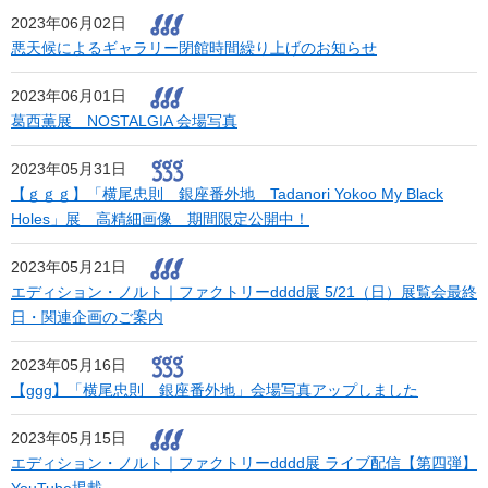
2023年06月02日
悪天候によるギャラリー閉館時間繰り上げのお知らせ
2023年06月01日
葛西薫展 NOSTALGIA 会場写真
2023年05月31日
【ｇｇｇ】「横尾忠則 銀座番外地 Tadanori Yokoo My Black
Holes」展 高精細画像 期間限定公開中！
2023年05月21日
エディション・ノルト｜ファクトリーdddd展 5/21（日）展覧会最終
日・関連企画のご案内
2023年05月16日
【ggg】「横尾忠則 銀座番外地」会場写真アップしました
2023年05月15日
エディション・ノルト｜ファクトリーdddd展 ライブ配信【第四弾】