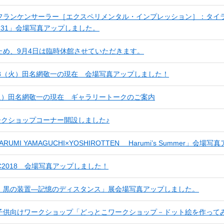
フランケンサーラー［エクスペリメンタル・インプレッション］：タイ
l.31」会場写真アップしました。
ため、9月4日は臨時休館させていただきます。
/28（火）田名網敬一の現在 会場写真アップしました！
（火）田名網敬一の現在 ギャラリートークのご案内
ークショップコーナー開設しました♪
ARUMI YAMAGUCHI×YOSHIROTTEN Harumi’s Summer」会
DC2018 会場写真アップしました！
：黒の装置―記憶のディスタンス」展会場写真アップしました。
子供向けワークショップ「どっとこワークショップ－ドット絵を作って