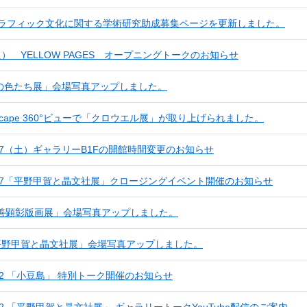
度グラフィック文化に関する学術研究助成募集ページを更新しました。
火） YELLOW PAGES オープニングトークのお知らせ
の色たち展」会場写真アップしました。
rtscape 360°ビューで「クロウエル展」が取り上げられました。
3/17（土）ギャラリーB1Fの開館時間変更のお知らせ
3/17「平野甲賀と晶文社展」クロージングイベント開催のお知らせ
田善顕彰版画展」会場写真アップしました。
「平野甲賀と晶文社展」会場写真アップしました。
1/22 「小豆島」 特別トーク開催のお知らせ
1/22 「平野甲賀と晶文社展」 ギャラリートークYouTube配信のご案内