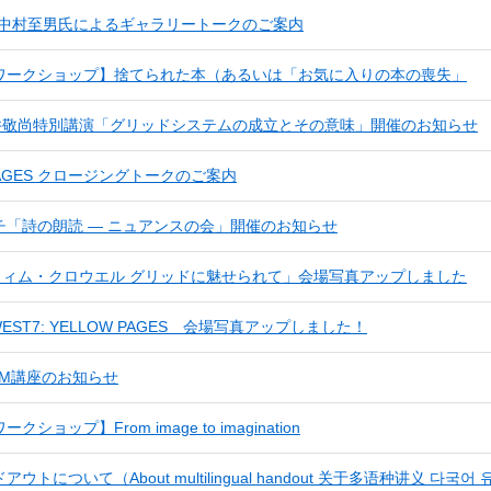
8 中村至男氏によるギャラリートークのご案内
ワークショップ】捨てられた本（あるいは「お気に入りの本の喪失」
白井敬尚特別講演「グリッドシステムの成立とその意味」開催のお知らせ
 PAGES クロージングトークのご案内
チ「詩の朗読 ― ニュアンスの会」開催のお知らせ
「ウィム・クロウエル グリッドに魅せられて」会場写真アップしました
 WEST7: YELLOW PAGES 会場写真アップしました！
MM講座のお知らせ
ショップ】From image to imagination
ウトについて（About multilingual handout 关于多语种讲义 다국어