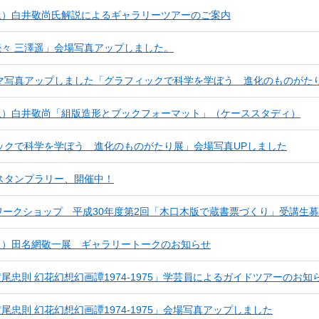
（土）白井敬尚氏解説によるギャラリーツアーのご案内
続々 三澤遥」会場写真アップしました。
マ写真アップしました「グラフィックで科学を学ぼう 進化のものがた
（土）白井敬尚「組版造形とブックフォーマット」（ケーススタディ）
ックで科学を学ぼう 進化のものがたり展」会場写真UPしました
スタンプラリー、開催中！
画ワークショップ 平成30年度第2回「木口木版で蔵書票づくり」受講生
（火）田名網敬一展 ギャラリートークのお知らせ
横尾忠則 幻花幻想幻画譚1974-1975」学芸員によるガイドツアーのお知
横尾忠則 幻花幻想幻画譚1974-1975」会場写真アップしました