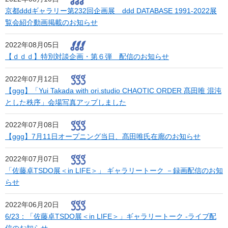
京都dddギャラリー第232回企画展 ddd DATABASE 1991-2022展
覧会紹介動画掲載のお知らせ
2022年08月05日
【ｄｄｄ】特別対談企画・第６弾 配信のお知らせ
2022年07月12日
【ggg】「Yui Takada with ori.studio CHAOTIC ORDER 髙田唯 混沌
とした秩序」会場写真アップしました
2022年07月08日
【ggg】7月11日オープニング当日、髙田唯氏在廊のお知らせ
2022年07月07日
「佐藤卓TSDO展＜in LIFE＞」 ギャラリートーク －録画配信のお知
らせ
2022年06月20日
6/23：「佐藤卓TSDO展＜in LIFE＞」ギャラリートーク -ライブ配