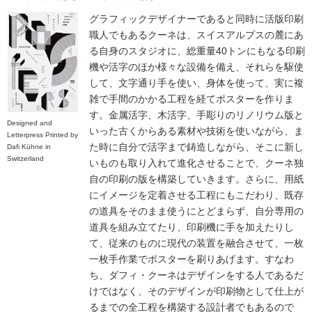
グラフィックデザイナーであると同時に活版印刷
職人でもあるクーネは、スイスアルプスの麓にあ
る自身のスタジオに、総重量40トンにもなる印刷
機や活字のほか様々な設備を備え、それらを駆使
して、文字通り手を使い、身体を使って、実に複
雑で手間のかかる工程を経てポスターを作りま
す。金属活字、木活字、手彫りのリノリウム版と
Designed and
いった古くからある素材や技術を使いながら、ま
Letterpress Printed by
た時に自分で活字まで鋳造しながら、そこに新し
Dafi Kühne in
Switzerland
いものも取り入れて進化させることで、クーネ独
自の印刷の版を構築していきます。さらに、用紙
にイメージを定着させる工程にもこだわり、既存
の道具をそのまま使うにとどまらず、自分専用の
道具を組み立てたり、印刷機に手を加えたりし
て、従来のものに現代の装置を融合させて、一枚
一枚手作業でポスターを刷りあげます。すなわ
ち、ダフィ・クーネはデザインをする人であるだ
けではなく、そのデザインが印刷物として仕上が
るまでの全工程を構築する設計者でもあるので