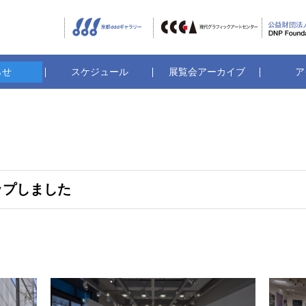
京都dddギャラリー
CCGA
らせ
スケジュール
展覧会アーカイブ
ア
アップしました