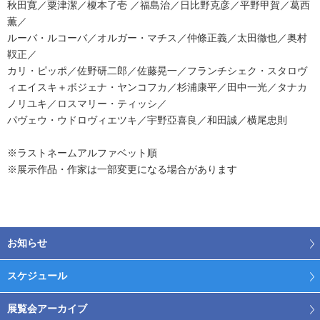
秋田寛／粟津潔／榎本了壱 ／福島治／日比野克彦／平野甲賀／葛西
薫／
ルーバ・ルコーバ／オルガー・マチス／仲條正義／太田徹也／奥村
靫正／
カリ・ピッポ／佐野研二郎／佐藤晃一／フランチシェク・スタロヴ
ィエイスキ＋ボジェナ・ヤンコフカ／杉浦康平／田中一光／タナカ
ノリユキ／ロスマリー・ティッシ／
パヴェウ・ウドロヴィエツキ／宇野亞喜良／和田誠／横尾忠則
※ラストネームアルファベット順
※展示作品・作家は一部変更になる場合があります
お知らせ
スケジュール
展覧会アーカイブ