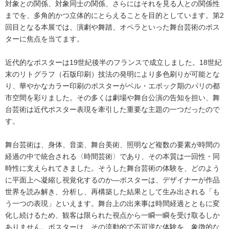
対象との関係、対象同士の関係、さらにはそれを見る人との関係性
までを、多角的かつ立体的にとらえることを目的としています。第2
回目となる本展では、演劇や舞踏、オペラといった舞台芸術のポス
ターに焦点を当てます。
近代的なポスターは19世紀後半のフランスで成立しました。18世紀
末のリトグラフ（石版印刷）技法の発明により多色刷りが可能とな
り、華やかなカラー印刷のポスターがベル・エポック期のパリの都
市空間を彩りました。その多くは劇場や舞台公演の告知を担い、舞
台芸術は近代ポスター表現を牽引した重要な主題の一つだったので
す。
舞台芸術は、身体、音楽、舞台美術、照明など複数の要素が時間の
経過の中で統合される〈時間芸術〉であり、その本質は一回性・同
時性に支えられてきました。そうした舞台芸術の体験を、どのよう
に平面上へ凝縮し視覚化するのか―ポスターは、デザイナーが作品
世界を読み解き、分析し、再構築した結果として生み出される「も
う一つの表現」といえます。舞台上の出来事は時間経過とともに変
化し続けるため、観客は限られた視点から一瞬一瞬を受け取るしか
ありません。ポスターは、その流動的で不可逆な体験を、象徴的な