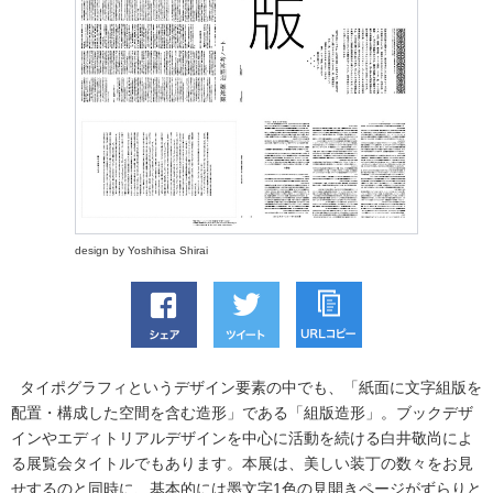
design by Yoshihisa Shirai
タイポグラフィというデザイン要素の中でも、「紙面に文字組版を
配置・構成した空間を含む造形」である「組版造形」。ブックデザ
インやエディトリアルデザインを中心に活動を続ける白井敬尚によ
る展覧会タイトルでもあります。本展は、美しい装丁の数々をお見
せするのと同時に、基本的には墨文字1色の見開きページがずらりと