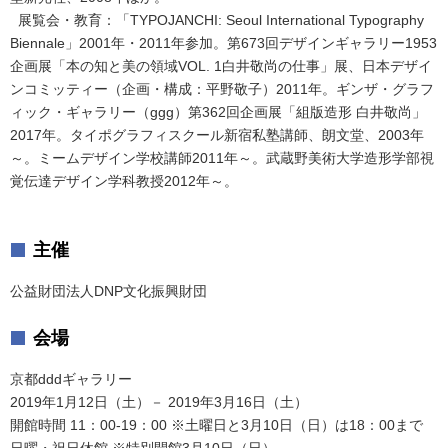
展覧会・教育：「TYPOJANCHI: Seoul International Typography
Biennale」2001年・2011年参加。第673回デザインギャラリー1953
企画展「本の知と美の領域VOL. 1白井敬尚の仕事」展、日本デザイ
ンコミッティー（企画・構成：平野敬子）2011年。ギンザ・グラフ
ィック・ギャラリー（ggg）第362回企画展「組版造形 白井敬尚」
2017年。タイポグラフィスクール新宿私塾講師、朗文堂、2003年
～。ミームデザイン学校講師2011年～。武蔵野美術大学造形学部視
覚伝達デザイン学科教授2012年～。
主催
公益財団法人DNP文化振興財団
会場
京都dddギャラリー
2019年1月12日（土）－ 2019年3月16日（土）
開館時間 11：00-19：00 ※土曜日と3月10日（日）は18：00まで
日曜・祝日休館 ※特別開館3月10日（日）