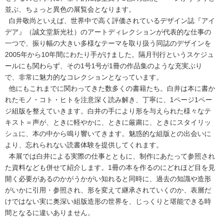
並ぶ、ちょっと異色の展覧会となります。
白井敬尚といえば、世界中で高く評価されているデザイン誌『アイ
デア』（誠文堂新光社）のアートディレクションが代表的な仕事の
一つで、振り幅の大きい多様なテーマを取り扱う同誌のデザインを
2005年から10年間にわたり手がけました。隔月刊行というスケジュ
ールにも関わらず、その1号1号が1冊の作品集のような充実ぶり
で、非常に魅力的なコレクションとなっています。
他にもこれまでに関わってきた数多くの書籍たち。白井は本に書か
れたモノ・コト・ヒトを注意深く読み解き、丁寧に、1ページ1ペー
ジ組版を整えていきます。白井の手により形を与えられた様々なテ
キスト＝声が、ときに軽やかに、ときに厳粛に、ときにスタイリッ
シュに、本の中から鳴り響いてきます。魅惑的な組版との出会いに
より、忘れられない読書体験を提供してくれます。
本展では白井による実際の仕事とともに、制作にあたって参照され
た資料なども併せて紹介します。1冊の本を作るのにどれほど目を見
開く必要があるのかがうかがい知れると同時に、過去の知識や造形
がいかに引用・参照され、形を変えて継承されていくのか、表層だ
けではない実に奥深い組版造形の世界を、じっくりと堪能できる時
間となるに違いありません。