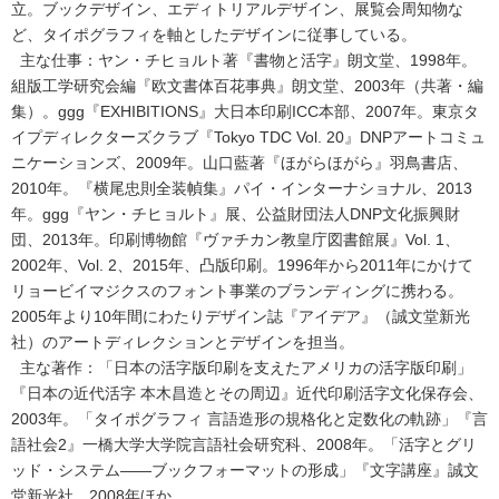
立。ブックデザイン、エディトリアルデザイン、展覧会周知物な
ど、タイポグラフィを軸としたデザインに従事している。
主な仕事：ヤン・チヒョルト著『書物と活字』朗文堂、1998年。
組版工学研究会編『欧文書体百花事典』朗文堂、2003年（共著・編
集）。ggg『EXHIBITIONS』大日本印刷ICC本部、2007年。東京タ
イプディレクターズクラブ『Tokyo TDC Vol. 20』DNPアートコミュ
ニケーションズ、2009年。山口藍著『ほがらほがら』羽鳥書店、
2010年。『横尾忠則全装幀集』パイ・インターナショナル、2013
年。ggg『ヤン・チヒョルト』展、公益財団法人DNP文化振興財
団、2013年。印刷博物館『ヴァチカン教皇庁図書館展』Vol. 1、
2002年、Vol. 2、2015年、凸版印刷。1996年から2011年にかけて
リョービイマジクスのフォント事業のブランディングに携わる。
2005年より10年間にわたりデザイン誌『アイデア』（誠文堂新光
社）のアートディレクションとデザインを担当。
主な著作：「日本の活字版印刷を支えたアメリカの活字版印刷」
『日本の近代活字 本木昌造とその周辺』近代印刷活字文化保存会、
2003年。「タイポグラフィ 言語造形の規格化と定数化の軌跡」『言
語社会2』一橋大学大学院言語社会研究科、2008年。「活字とグリ
ッド・システム――ブックフォーマットの形成」『文字講座』誠文
堂新光社、2008年ほか。