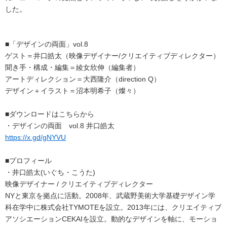
した。
■「デザインの両面」vol.8
ゲスト＝井口皓太（映像デザイナー/クリエイティブディレクター）
聞き手・構成・編集＝綾女欣伸（編集者）
アートディレクション＝大西隆介（direction Q）
デザイン＋イラスト＝沼本明希子（燦々）
■ダウンロードはこちらから
・デザインの両面 vol.8 井口皓太
https://x.gd/gNYVU
■プロフィール
・井口皓太(いぐち・こうた)
映像デザイナー / クリエイティブディレクター
NYと東京を拠点に活動。2008年、武蔵野美術大学基礎デザイン学
科在学中に株式会社TYMOTEを設立。2013年には、クリエイティブ
アソシエーションCEKAIを設立。動的なデザインを軸に、モーショ