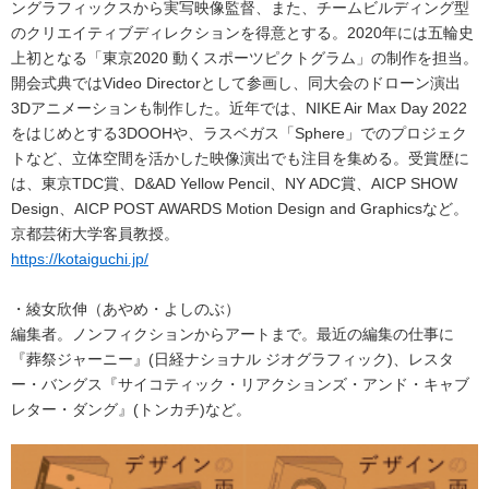
ングラフィックスから実写映像監督、また、チームビルディング型
のクリエイティブディレクションを得意とする。2020年には五輪史
上初となる「東京2020 動くスポーツピクトグラム」の制作を担当。
開会式典ではVideo Directorとして参画し、同大会のドローン演出
3Dアニメーションも制作した。近年では、NIKE Air Max Day 2022
をはじめとする3DOOHや、ラスベガス「Sphere」でのプロジェク
トなど、立体空間を活かした映像演出でも注目を集める。受賞歴に
は、東京TDC賞、D&AD Yellow Pencil、NY ADC賞、AICP SHOW
Design、AICP POST AWARDS Motion Design and Graphicsなど。
京都芸術大学客員教授。
https://kotaiguchi.jp/
・綾女欣伸（あやめ・よしのぶ）
編集者。ノンフィクションからアートまで。最近の編集の仕事に
『葬祭ジャーニー』(日経ナショナル ジオグラフィック)、レスタ
ー・バングス『サイコティック・リアクションズ・アンド・キャブ
レター・ダング』(トンカチ)など。