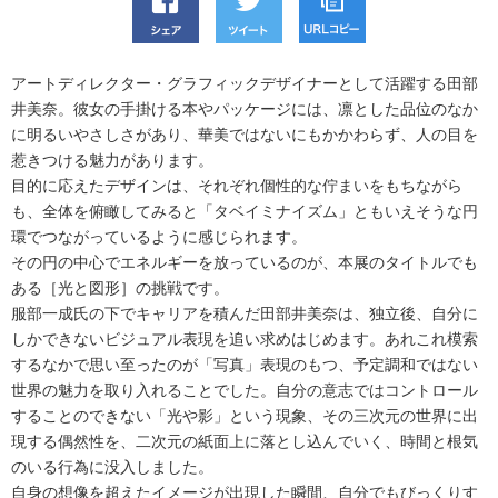
アートディレクター・グラフィックデザイナーとして活躍する田部
井美奈。彼女の手掛ける本やパッケージには、凛とした品位のなか
に明るいやさしさがあり、華美ではないにもかかわらず、人の目を
惹きつける魅力があります。
目的に応えたデザインは、それぞれ個性的な佇まいをもちながら
も、全体を俯瞰してみると「タベイミナイズム」ともいえそうな円
環でつながっているように感じられます。
その円の中心でエネルギーを放っているのが、本展のタイトルでも
ある［光と図形］の挑戦です。
服部一成氏の下でキャリアを積んだ田部井美奈は、独立後、自分に
しかできないビジュアル表現を追い求めはじめます。あれこれ模索
するなかで思い至ったのが「写真」表現のもつ、予定調和ではない
世界の魅力を取り入れることでした。自分の意志ではコントロール
することのできない「光や影」という現象、その三次元の世界に出
現する偶然性を、二次元の紙面上に落とし込んでいく、時間と根気
のいる行為に没入しました。
自身の想像を超えたイメージが出現した瞬間、自分でもびっくりす