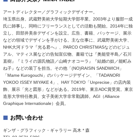
アートディレクター／グラフィックデザイナー。
埼玉県出身。武蔵野美術大学短期大学部卒業。2003年より服部一成
氏に師事し、同時にフリーランスとしての活動も開始。2014年に独
立し、田部井美奈デザインを設立。広告、書籍、パッケージ、展示
などの領域でデザインを手がける。主な仕事に、武蔵野美術大学、
NHK大河ドラマ『光る君へ』、PARCO CHRISTMASなどのビジュ
アル、マティス展などの告知宣伝物、書籍では『奥能登半島／石川
直樹』『ミライの源氏物語／山崎ナオコーラ』『結婚の奴／能町み
ね子』などの装丁を担当。その他「(NO)RAISIN SANDWICH」
「Mame Kurogouchi」のパッケージデザイン、「TADANORI
YOKOO ISSEY MIYAKE 4」、HAY TOKYO「Unprecise」の店内装
飾、展示「光と図形」などがある。2019年、東京ADC賞受賞。東京
造形大学特任教員、女子美術大学非常勤講師。AGI（Alliance
Graphique Internationale）会員。
お問い合わせ
ギンザ・グラフィック・ギャラリー 高木 * 森