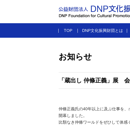
TOP
DNP文化振興財団とは
お知らせ
「蔵出し 仲條正義」展 
仲條正義氏の40年以上に及ぶ仕事を、
開幕しました。
比類なき仲條ワールドをぜひして体感