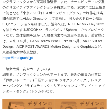
ングラフィックスから実写映像監督、また、チームビルディング型
のクリエイティブディレクションを得意とする。2020年には五輪史
上初となる「東京2020 動くスポーツピクトグラム」の制作を担当。
開会式典ではVideo Directorとして参画し、同大会のドローン演出
3Dアニメーションも制作した。近年では、NIKE Air Max Day 2022
をはじめとする3DOOHや、ラスベガス「Sphere」でのプロジェク
トなど、立体空間を活かした映像演出でも注目を集める。受賞歴に
は、東京TDC賞、D&AD Yellow Pencil、NY ADC賞、AICP SHOW
Design、AICP POST AWARDS Motion Design and Graphicsなど。
京都芸術大学客員教授。
https://kotaiguchi.jp/
・綾女欣伸（あやめ・よしのぶ）
編集者。ノンフィクションからアートまで。最近の編集の仕事に
『葬祭ジャーニー』(日経ナショナル ジオグラフィック)、レスタ
ー・バングス『サイコティック・リアクションズ・アンド・キャブ
レター・ダング』(トンカチ)など。