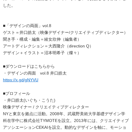
した。
■「デザインの両面」vol.8
ゲスト＝井口皓太（映像デザイナー/クリエイティブディレクター）
聞き手・構成・編集＝綾女欣伸（編集者）
アートディレクション＝大西隆介（direction Q）
デザイン＋イラスト＝沼本明希子（燦々）
■ダウンロードはこちらから
・デザインの両面 vol.8 井口皓太
https://x.gd/gNYVU
■プロフィール
・井口皓太(いぐち・こうた)
映像デザイナー / クリエイティブディレクター
NYと東京を拠点に活動。2008年、武蔵野美術大学基礎デザイン学
科在学中に株式会社TYMOTEを設立。2013年には、クリエイティブ
アソシエーションCEKAIを設立。動的なデザインを軸に、モーショ